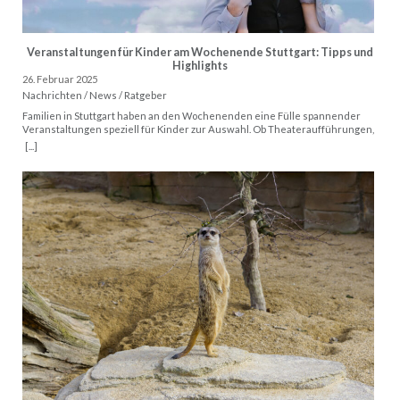
Neuartiges wagen. Wer mehr Inspiration für authentische Lokale sucht,
findet in so manchem türkischem Restaurant in Stuttgart zahlreiche
Gerichte, die traditionelle Aromen in einen zeitgemäßen Kontext setzen.
Einfallsreichtum und das richtige Fingerspitzengefühl zeigen sich dabei als
Veranstaltungen für Kinder am Wochenende Stuttgart: Tipps und
essenzielle Kriterien, um Gäste mit wahrlich exquisiten Speisen zu
Highlights
begeistern. Vegetarische und gesunde Optionen auf dem Vormarsch Die
26. Februar 2025
Speisekarten moderner türkischer Restaurants in Stuttgart geben
Nachrichten / News / Ratgeber
zunehmend Platz für neue Menüvorschläge, die sich an einem
gesundheitsbewussten Lebensstil orientieren. Salate mit eingelegten
Familien in Stuttgart haben an den Wochenenden eine Fülle spannender Veranstaltungen speziell für Kinder zur Auswahl. Ob Theateraufführungen, kreative Workshops oder Erkundungstouren – die Stadt bietet vielfältige Erlebnisse für Kinder jeden Alters. Erleben Sie die Altstadt auf einer Outdoor Escape Game Schnitzeljagd mit Rätseln für alle Altersgruppen. Kinder lieben es, beim Mitmach-Theater aktiv zu werden, und das Kindertheater oder Puppentheater bietet genau das. LIFT und Rausgegangen geben einen hervorragenden Überblick über die besten aktuellen Veranstaltungen in der Stadt. Ob Konzerte, Theater oder Museen, ein Blick auf ihre Empfehlungen lohnt sich bestimmt. Ein besonderes Highlight bietet auch das Junges Ensemble Stuttgart, bekannt für seine kreativen Inszenierungen für Kinder. Diese Vielfalt an Veranstaltungen und Ausflügen sorgt nicht nur für Unterhaltung, sondern auch für wertvolle gemeinsame Familienmomente. Überblick über Veranstaltungstypen Stuttgart bietet ein breites Spektrum an Veranstaltungen für Kinder am Wochenende. Von kreativen Workshops bis zu aufregenden Shows ist für jeden Geschmack etwas dabei. Kreative Workshops In Stuttgart finden regelmäßig kreative Workshops statt, die speziell für Kinder konzipiert sind. Diese Workshops bieten Kindern die Möglichkeit, ihre künstlerischen Fähigkeiten zu entwickeln und ihre Fantasie zu nutzen. Ob Malerei, Töpfern oder Basteln, die Aktivitäten sind vielfältig und ansprechend. Oft können Kinder in diesen Workshops auch persönliche Projekte erstellen, die sie stolz mit nach Hause nehmen. Solche kreativen Veranstaltungen fördern nicht nur die Hand-Augen-Koordination, sondern auch Problemlösungsfähigkeiten und Teamarbeit. Veranstaltungsorte wie das Kinderkulturzentrum sind beliebte Ziele für solche Aktivitäten. Bildung und Lernen Bildungsveranstaltungen sind entscheidend für die kognitive Entwicklung von Kindern. Museen in Stuttgart bieten interaktive Ausstellungen, die das Lernen fördern. Durch ansprechende Präsentationen und erlebnisreiche Lernmöglichkeiten können Kinder neugierig bleiben und wertvolle Kenntnisse in Naturwissenschaften, Geschichte und Kunst erwerben. Explorer-Aktivitäten sind ebenso Teil dieser Bildungserfahrungen. Sie ermöglichen den Kindern, in die Welt der Wissenschaft und Technik einzutauchen. Solche Programme bereichern die schulische Ausbildung und werden oft von pädagogischen Fachkräften gestaltet, um sicherzustellen, dass sie sowohl lehrreich als auch unterhaltsam sind. Sport und Aktivität Stuttgart bietet zahlreiche Sportveranstaltungen und Aktivitätsmöglichkeiten für Kinder. Von Fußballspielen in lokalen Vereinen bis zu Outdoor-Abenteuern in den botanischen Gärten, die Auswahl ist groß. Diese Aktivitäten fördern körperliche Fitness und bieten zudem Gelegenheiten für Kinder, ihre Sozialkompetenzen durch Teamarbeit und fairen Wettbewerb zu stärken. Regelmäßige Sportveranstaltungen, wie Kinderlaufwettbewerbe oder Schwimmwettkämpfe, sorgen dafür, dass die Kinder ihrer Energie freien Lauf lassen und gleichzeitig Spaß haben. Sportangebote tragen zur gesunden Entwicklung von Kindern bei und ermutigen sie, neue Interessen zu entdecken und zu verfolgen. Shows und Aufführungen Hochqualitative Shows und Aufführungen sind ein Eckpfeiler der Wochenendunterhaltung für Kinder in Stuttgart. Kindertheater und Musikaufführungen sind speziell dafür konzipiert, um die Fantasie der jungen Zuschauer zu wecken und ihnen Geschichten auf unterhaltsame Weise näherzubringen. Solche Veranstaltungen fördern die kreative Entwicklung und bieten gleichzeitig Unterhaltung. Besonders beleibt sind Puppen- und Zaubershows, die Kinder zum Lachen und Staunen bringen. Theaterhäuser und Veranstaltungsorte wie das Theaterhaus Stuttgart bieten regelmäßig kindgerechte Aufführungen, die ein beeindruckendes Erlebnis bieten, das über das bloße Zuschauen hinausgeht. Veranstaltungsorte in Stuttgart In Stuttgart gibt es eine Vielzahl von Veranstaltungsorten, die für Kinder geeignet sind. Diese Orte bieten ein breites Spektrum an Aktivitäten, von kulturellen bis hin zu sportlichen Erlebnissen. Kulturzentren Stuttgarts Kulturzentren sind zentrale Anlaufstellen für kulturelle Erlebnisse. Sie bieten eine Vielzahl von Workshops, Kursen und Veranstaltungen an, die speziell auf Kinder und Familien ausgerichtet sind. Das LIFT-Kinderkalender hebt Veranstaltungen hervor, die Kinder in kreative und lehrreiche Aktivitäten einbeziehen. Viele dieser Zentren sind auf interkulturellen Austausch fokussiert und bieten Programme an, die es Kindern ermöglichen, in Kontakt mit verschiedenen Kulturen zu treten. Insbesondere in städtischen Kulturzentren werden oft kostenfreie oder kostengünstige Veranstaltungen angeboten, um allen Familien Zugang zu kulturellen Angeboten zu ermöglichen. Museen Stuttgarts Museen sind besonders für ihre familienfreundlichen Ausstellungen bekannt. Sie bieten interaktive Ausstellungen, die speziell für junge Entdecker gestaltet sind. Viele Museen haben spezielle Kids-Zonen, in denen Kinder spielen und gleichzeitig lernen können. Ein herausragendes Beispiel ist das Kindermuseum, welches praktische Workshops und Ausstellungen bietet, um Neugier und Kreativität anzuregen. Weitere Informationen zu kinderfreundlichen Museen und Events sind über Kindaling.de zugänglich. Sportanlagen Sportanlagen in Stuttgart bieten eine Fülle von Aktivitäten, die Kinder körperlich anregen und ihnen helfen, neue Fähigkeiten zu erlernen. Die Stadtverwaltung stellt sicher, dass es Einrichtungen gibt, die Sportarten wie Schwimmen, Fußball, und Leichtathletik für Kinder aller Altersgruppen umfassen. Viele dieser Sportanlagen haben spezielle Programme und Kurse, die sicherstellen, dass Kinder in einem sicheren und unterstützenden Umfeld lernen und trainieren können. Dies fördert nicht nur die physische Gesundheit, sondern auch Teamgeist und Disziplin. Theater Theater in Stuttgart bieten spezielle Programme und Aufführungen für Kinder und Familien an. Diese Theaterstücke sind oft interaktiv und einprägsam, was das kulturelle Lernen für Kinder unterhaltsam macht. Kindertheater in Stuttgart sind darauf spezialisiert, Geschichten zum Leben zu erwecken, die lehrreich und inspirierend sind. Das städtische Veranstaltungskalender informiert über aktuelle Aufführungen und besondere Theaterprojekte für junge Zuschauer. Solche kulturellen Erlebnisse sind entscheidend für die emotionale und soziale Entwicklung von Kindern. Altersgruppenspezifische Veranstaltungen In Stuttgart gibt es zahlreiche Veranstaltungen, die gezielt auf unterschiedliche Altersgruppen abgestimmt sind. Ob es sich um Kleinkinder, Schulkinder oder Jugendliche handelt, für jede Gruppe sind spannende und lehrreiche Aktivitäten geboten. Für Kleinkinder Kleinkinder können an vielen interaktiven und farbenfrohen Veranstaltungen teilnehmen, die speziell für ihre Altersgruppe konzipiert sind. Der Besuch von Kindertheaterstücken bietet ihnen die Möglichkeit, Geschichten auf spielerische Weise zu erleben. Auch Mitmach-Ausstellungen sind sehr beliebt, da sie die Neugier der Kinder wecken und sensorische Erfahrungen fördern. Regelmäßige Musikstunden und Entwicklungsspiele sorgen für Abwechslung und sind einer der ersten Schritte, das soziale Verhalten in Gruppensituationen zu erlernen. Im Mittelpunkt stehen Aktivitäten, die die Sinne anregen und die Motorik fördern. Veranstaltungen in Spielgruppen bieten einen geschützten Rahmen, um neues auszuprobieren und erste Freundschaften zu schließen. Für Schulkinder Schulkinder finden vielfältige Angebote, die sowohl bildend als auch unterhaltsam sind. Experimentierkurse und Wissenschaftsworkshops regen die Neugier an und fördern das Verständnis für naturwissenschaftliche Konzepte. Diverse kreative Workshops wie Malen, Basteln oder Töpfern ermöglichen es ihnen, ihre kreative Seite zu entfalten. In Sportveranstaltungen können Kinder Energie abbauen und Teamgeist entwickeln. Außerdem bringen Freizeitfahrten und Ausflüge zu Museen oder historischen Orten den Kindern die Geschichte und Kultur ihrer Umgebung näher und stärken das Gemeinschaftsgefühl innerhalb einer Gruppe von Gleichaltrigen. Für Jugendliche Für Jugendliche gibt es in Stuttgart eine Reihe von Veranstaltungen, die speziell auf ihre Interessen und Bedürfnisse zugeschnitten sind. Musikfestivals und Konzerte bieten Raum, neue Musik zu entdecken und gemeinsam mit Freunden zu genießen. Spezielle Medien-Workshops und Coding-Kurse schaffen Gelegenheiten, technische Fähigkeiten auszubauen und auf dem neuesten Stand der digitalen Trends zu bleiben. Sportveranstaltungen und Wettkämpfe bieten die Möglichkeit, sich in einer gesunden Konkurrenz zu messen. Darüber hinaus gibt es Unterricht in Theater oder Tanz, um das Selbstbewusstsein zu stärken und soziale Interaktion zu fördern. Solche Veranstaltungen bieten den Jugendlichen auch eine Plattform, sich kreativ und frei auszudrücken. Kosten und Buchungsinformationen Planung und Budget sind essenziell, wenn es um die Teilnahme an Kinderveranstaltungen in Stuttgart geht. Während einige Events kostenfrei sind, erfordern andere Ticketkäufe oder Registrierungen. Eltern sollten sich bereits im Vorfeld über die Buchungsmodalitäten informieren, um Überraschungen zu vermeiden. Kostenfreie Veranstaltungen In Stuttgart gibt es viele kostenfreie Veranstaltungen, die speziell auf Kinder und Familien zugeschnitten sind. Diese umfassen häufig städtische Events und Kulturangebote, bei denen keine Eintrittskosten anfallen. Beispiele sind öffentliche Mitmach-Ausstellungen oder kreative Workshops, die oftmals von örtlichen Vereinen und Stiftungen organisiert werden. Familien können von diesen Gelegenheit profitieren, sich kulturell zu engagieren, ohne ihr Budget zu belasten. Webseiten wie LIFT-Kinderkalender bieten umfassende Informationen zu diesen Veranstaltungen. Interessierte sollten regelmäßig online nach aktuellen Terminen suchen, da solche Angebote saisonal variieren können. Ticketkauf und Registrierung Tickets für kostenp
Gemüsesorten, Linsensuppen mit frischen Kräutern sowie fantasievolle
Kichererbsen-Gerichte verleihen der vegetarischen Küche eine neue
[...]
Dimension. Auch Hummus-Bowls, aufgepeppt mit karamellisierten Zwiebeln
oder gerösteten Paprikastückchen, beweisen, dass eine fleischlose
Ernährung weder eintönig noch anspruchslos sein muss. Dabei schätzen
viele Genießende die lebendigen Farben auf ihren Tellern und die
aromatische Bekömmlichkeit dieser Komponenten. So entsteht eine neue
Esskultur, in der der Genuss nicht nur durch exzellente
Geschmackskombinationen, sondern auch durch Gesundheitsaspekte
überzeugt. Damit sich diese Küche etablieren kann, setzen die Restaurants
auf hochwertige Zutaten und lassen sich bei der Präsentation ihrer
Gerichte einiges einfallen. Schließlich soll jeder Bissen in Erinnerung
bleiben und den Gaumen nachhaltig begeistern. Gewürzvielfalt und
kreative Beilagen Ein bedeutender Aspekt der modernen türkischen Küche
in Stuttgart ist die fein nuancierte Verwendung von Gewürzen. Ob
Kreuzkümmel, Koriander oder Sumach – die richtige Dosis sorgt für ein
vielschichtiges Geschmackserlebnis, das neugierig macht. Köche
interpretieren dabei klassische Rezepte völlig neu, indem sie zum Beispiel
Reis mit Kurkuma verfeinern oder Bulgur mit getrockneten Aprikosen
ergänzen. Auch Beilagen wie gebackene Süßkartoffeln oder gegrilltes
Gemüse auf Joghurt-Harissa-Soße zeugen von Einfallsreichtum. Durch