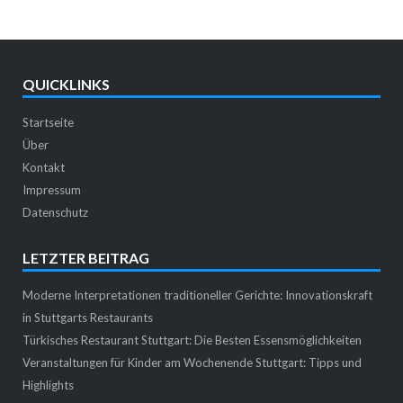
QUICKLINKS
Startseite
Über
Kontakt
Impressum
Datenschutz
LETZTER BEITRAG
Moderne Interpretationen traditioneller Gerichte: Innovationskraft
in Stuttgarts Restaurants
Türkisches Restaurant Stuttgart: Die Besten Essensmöglichkeiten
Veranstaltungen für Kinder am Wochenende Stuttgart: Tipps und
Highlights