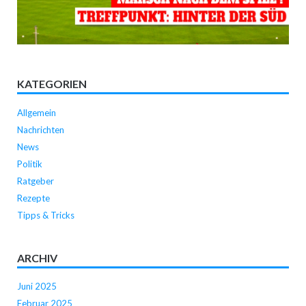
KATEGORIEN
Allgemein
Nachrichten
News
Politik
Ratgeber
Rezepte
Tipps & Tricks
ARCHIV
Juni 2025
Februar 2025