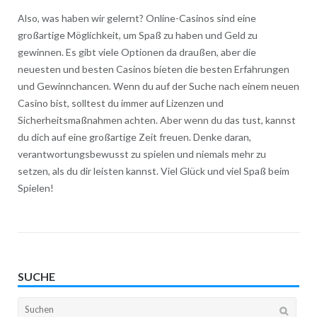
Also, was haben wir gelernt? Online-Casinos sind eine
großartige Möglichkeit, um Spaß zu haben und Geld zu
gewinnen. Es gibt viele Optionen da draußen, aber die
neuesten und besten Casinos bieten die besten Erfahrungen
und Gewinnchancen. Wenn du auf der Suche nach einem neuen
Casino bist, solltest du immer auf Lizenzen und
Sicherheitsmaßnahmen achten. Aber wenn du das tust, kannst
du dich auf eine großartige Zeit freuen. Denke daran,
verantwortungsbewusst zu spielen und niemals mehr zu
setzen, als du dir leisten kannst. Viel Glück und viel Spaß beim
Spielen!
SUCHE
Suchen