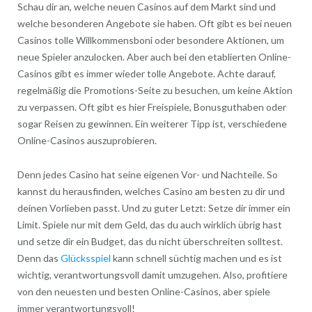
Schau dir an, welche neuen Casinos auf dem Markt sind und
welche besonderen Angebote sie haben. Oft gibt es bei neuen
Casinos tolle Willkommensboni oder besondere Aktionen, um
neue Spieler anzulocken. Aber auch bei den etablierten Online-
Casinos gibt es immer wieder tolle Angebote. Achte darauf,
regelmäßig die Promotions-Seite zu besuchen, um keine Aktion
zu verpassen. Oft gibt es hier Freispiele, Bonusguthaben oder
sogar Reisen zu gewinnen. Ein weiterer Tipp ist, verschiedene
Online-Casinos auszuprobieren.
Denn jedes Casino hat seine eigenen Vor- und Nachteile. So
kannst du herausfinden, welches Casino am besten zu dir und
deinen Vorlieben passt. Und zu guter Letzt: Setze dir immer ein
Limit. Spiele nur mit dem Geld, das du auch wirklich übrig hast
und setze dir ein Budget, das du nicht überschreiten solltest.
Denn das
Glücksspiel
kann schnell süchtig machen und es ist
wichtig, verantwortungsvoll damit umzugehen. Also, profitiere
von den neuesten und besten Online-Casinos, aber spiele
immer verantwortungsvoll!