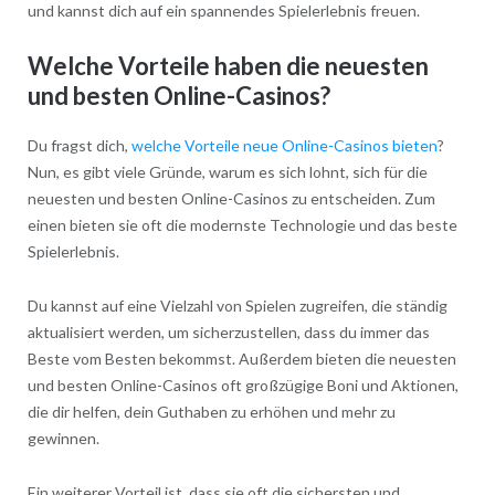
und kannst dich auf ein spannendes Spielerlebnis freuen.
Welche Vorteile haben die neuesten
und besten Online-Casinos?
Du fragst dich,
welche Vorteile neue Online-Casinos bieten
?
Nun, es gibt viele Gründe, warum es sich lohnt, sich für die
neuesten und besten Online-Casinos zu entscheiden. Zum
einen bieten sie oft die modernste Technologie und das beste
Spielerlebnis.
Du kannst auf eine Vielzahl von Spielen zugreifen, die ständig
aktualisiert werden, um sicherzustellen, dass du immer das
Beste vom Besten bekommst. Außerdem bieten die neuesten
und besten Online-Casinos oft großzügige Boni und Aktionen,
die dir helfen, dein Guthaben zu erhöhen und mehr zu
gewinnen.
Ein weiterer Vorteil ist, dass sie oft die sichersten und