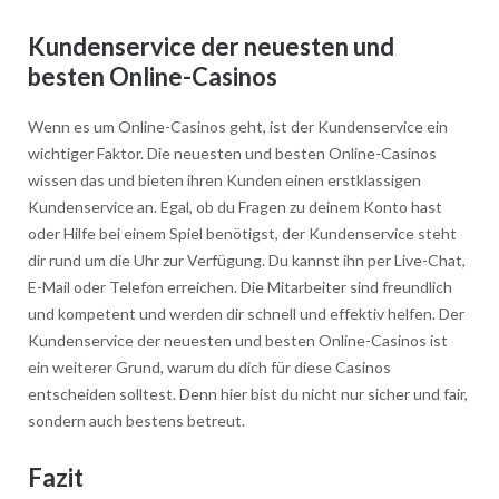
Kundenservice der neuesten und
besten Online-Casinos
Wenn es um Online-Casinos geht, ist der Kundenservice ein
wichtiger Faktor. Die neuesten und besten Online-Casinos
wissen das und bieten ihren Kunden einen erstklassigen
Kundenservice an. Egal, ob du Fragen zu deinem Konto hast
oder Hilfe bei einem Spiel benötigst, der Kundenservice steht
dir rund um die Uhr zur Verfügung. Du kannst ihn per Live-Chat,
E-Mail oder Telefon erreichen. Die Mitarbeiter sind freundlich
und kompetent und werden dir schnell und effektiv helfen. Der
Kundenservice der neuesten und besten Online-Casinos ist
ein weiterer Grund, warum du dich für diese Casinos
entscheiden solltest. Denn hier bist du nicht nur sicher und fair,
sondern auch bestens betreut.
Fazit