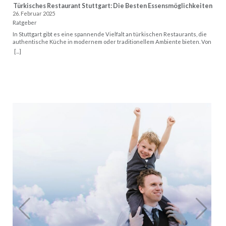
Werkzeug, das hier zum Einsatz kommen kann, ist der Homepage Baukasten
Türkisches Restaurant Stuttgart: Die Besten Essensmöglichkeiten
von IONOS, mit dem sich individuelle Webauftritte ohne großen Aufwand
26. Februar 2025
gestalten lassen. Auf diese Weise gelangt eine innovative Speisekarte flink
Ratgeber
auf die Bildschirme potenzieller Gäste und man setzt sich erfolgreich von
der Masse ab. Tradition und Moderne: Ein harmonisches Zusammenspiel
In Stuttgart gibt es eine spannende Vielfalt an türkischen Restaurants, die authentische Küche in modernem oder traditionellem Ambiente bieten. Von saftigen Kebabs bis zu köstlichen Meze-Platten sind die lokalen Restaurants bekannt für ihre frischen Zutaten und aromatischen Gewürze. Ob man sich für ein modernes kurdisch-türkisches Restaurant wie bona’me interessiert oder die klassische türkische Esskultur im Restaurant Aspendos erleben möchte, Stuttgart bietet für jeden Gaumen das passende Erlebnis. Tripadvisor hat diverse Restaurants gelistet, die von Einheimischen und Touristen gleichermaßen geschätzt werden, oft mit Empfehlungen für ihre reichhaltigen und raffinierten Menüs. Entdecken Sie die besten Spots in der Stadt für ein unvergessliches kulinarisches Erlebnis, das die kulturelle Vielfalt und die kulinarische Exzellenz der türkischen Küche feiert. Geschichte der türkischen Restaurants in Stuttgart Die türkische Gastronomie hat über viele Jahrzehnte hinweg einen festen Platz in Stuttgarts kulinarischer Landschaft gefunden. Dieser Abschnitt beleuchtet die Schlüsselentwicklungen und kulturellen Einflüsse, die dazu beigetragen haben. Einwanderung und gastronomische Kultur In den 1960er Jahren kamen viele türkische „Gastarbeiter“ nach Stuttgart, um in der Industrie zu arbeiten. Diese bedeutende Einwanderungswelle hatte auch kulturelle Auswirkungen. Mit der zunehmenden türkischen Bevölkerung stieg die Nachfrage nach vertrauter Küche. Dies führte zur Eröffnung der ersten türkischen Restaurants in der Stadt. Die ersten Etablissements boten typisch türkische Gerichte wie Döner Kebab und Köfte an. Diese Speisen waren nicht nur bei der türkischen Gemeinschaft beliebt, sondern zogen auch die Neugier der Einheimischen an. Entwicklung und Trends Im Laufe der Jahre entwickelten sich die türkischen Restaurants in Stuttgart weiter und passten sich den sich ändernden Vorlieben der Verbraucher an. Viele Restaurants erweiterten ihr Menü und boten neben traditionellen Gerichten auch moderne Interpretationen. In jüngster Zeit finden sich vermehrt Lokale mit einem breiten Angebot an Meze und vegetarischen Optionen. Diese Entwicklung spiegelt eine Anpassung an die steigende Nachfrage nach gesunden und vielfältigen Speisen wider. Orte wie Bona’me bieten ein Beispiel für innovative kurdisch-türkische Küche in Stuttgart. Beliebte türkische Gerichte Türkische Küche bietet eine Vielfalt an Geschmacksrichtungen und Texturen, die von herzhaften Fleischgerichten bis zu süßen Desserts reicht. Diese Vielfalt spiegelt sich in der Auswahl an beliebten Gerichten wider, die tief in der türkischen Kultur verwurzelt sind. Döner und Kebaps Döner und Kebaps sind zentrale Elemente der türkischen Küche. Döner Kebab, dessen Name vom sich drehenden Spieß stammt, kann mit Hähnchen, Lamm oder Rindfleisch zubereitet werden. Typischerweise wird das Fleisch in dünnen Scheiben geschnitten und in einem Fladenbrot oder auf einem Teller mit Beilagen wie Tomaten, Gurken und Zwiebeln serviert. Şiş Kebap ist eine weitere beliebte Variante. Stücke von Fleisch oder Hühnchen werden auf Spießen gegrillt. Diese Gerichte bieten eine unkomplizierte, aber köstliche Mahlzeit und sind ein Favorit in vielen Restaurants in Stuttgart. Ihre Beliebtheit hat zu einer Vielzahl von modernen Varianten geführt, die die klassischen Geschmacksprofile bewahren. Meze und Vorspeisen Meze sind kleine Vorspeisen, die oft in großer Vielfalt serviert werden. Häufige Meze-Gerichte umfassen Hummus, gefüllte Weinblätter (Dolma) und Baba Ganoush. Diese Vorspeisen werden typischerweise mit Fladenbrot serviert und laden zum Teilen ein, was sie ideal für ein geselliges Essen macht. Pastırma, eine stark gewürzte, getrocknete Rindfleischspezialität, ist ebenfalls eine beliebte Meze. Sie bieten den Gästen die Möglichkeit, eine Vielzahl von Geschmäckern und Texturen zu erleben. Die Kombination aus frischen Zutaten und sorgfältiger Zubereitung sorgt für eine reiche geschmackliche Vielfalt. Traditionelle Hauptgerichte Traditionelle Hauptgerichte der türkischen Küche sind vielfältig und spiegeln die unterschiedlichen Regionen der Türkei wider. Eines der bekanntesten ist İskender Kebab, bei dem saftige Fleischscheiben mit Tomatensauce und Joghurt überzogen werden. Traditioneller Pilav, ein gewürztes Reisbett, begleitet oft diese Gerichte. Ein weiteres Highlight ist das Gericht Manti. Diese kleinen, gefüllten Teigtaschen werden in einer Joghurtsoße mit Knoblauch und Paprika serviert und sind ein Symbol der anatolischen Küche. Diese Gerichte sind herzhaft und sättigend, bieten aber auch eine interessante Kombination aus Textur und Geschmack. Desserts und Süßspeisen Türkische Desserts bestechen durch ihre Süße und Vielfalt. Baklava ist wohl das bekannteste Dessert. Es besteht aus mehreren Schichten dünnen Teigs, gefüllt mit Nüssen und getränkt in Honigsirup. Diese Verbindung aus knusprigem und süßem Element ist charakteristisch für türkische Süßspeisen. Künefe ist ein weiteres bekanntes Dessert. Dieses Gericht aus knusprigem Kataifi-Teig und geschmolzenem Käse wird meist warm serviert und mit Sirup übergossen. Diese Süßspeisen bieten einen süßen Abschluss für jegliches Essen und sind bei Feierlichkeiten sehr beliebt. Auswahl eines türkischen Restaurants Bei der Wahl eines türkischen Restaurants in Stuttgart sind mehrere Faktoren entscheidend. Diese beinhalten die Lage und Erreichbarkeit, das Ambiente und die Einrichtung, die Servicequalität und das Preis-Leistungs-Verhältnis. Jeder dieser Aspekte spielt eine zentrale Rolle bei der Bewertung eines Restaurants. Lage und Erreichbarkeit Die geografische Lage eines Restaurants ist entscheidend für die Erreichbarkeit und den Komfort der Gäste. Ein zentral gelegenes Restaurant, wie jene in der Stadtmitte, bietet eine gute Anbindung an öffentliche Verkehrsmittel und ist oft fußläufig erreichbar. Für Gäste, die mit dem Auto anreisen, sind Parkmöglichkeiten von großer Bedeutung. Informationen dazu finden sich oft auf Bewertungsportalen wie Wer kennt den Besten. Bei der Auswahl eines passenden Lokals sollte auch die Umgebung berücksichtigt werden, insbesondere ob sie das Ambiente und die Atmosphäre ergänzt, die sich der Gast wünscht. Ambiente und Einrichtung Ein einladendes Ambiente und eine ansprechende Einrichtung tragen maßgeblich zum Gesamterlebnis bei. Die Restaurants in Stuttgart bieten oft eine Mischung aus traditionellem und modernem Design, welches das kulturelle Erbe der türkischen Küche widerspiegelt. Eine geschmackvolle Dekoration und angenehme Beleuchtung sorgen für eine entspannte und gemütliche Atmosphäre. Gäste legen häufig Wert darauf, sich in einem authentischen und dennoch komfortablen Setting wiederzufinden. Viele Restaurants heben sich durch ihre liebevoll gestalteten Details hervor, die das visuelle und kulturelle Erlebnis bereichern. Servicequalität Die Servicequalität in einem Restaurant spiegelt oft die Professionalität und Gastfreundschaft des Personals wider. Freundliches, zuvorkommendes und gut geschultes Personal ist essenziell für ein positives Restauranterlebnis. Effizienter Service bedeutet, dass Bestellungen zügig aufgenommen und Speisen rechtzeitig serviert werden. Gastfreundschaft ist ein wesentlicher Bestandteil der türkischen Kultur, und dies sollte sich auch in der Servicequalität widerspiegeln. Bewertungsergebnisse von Plattformen wie Tripadvisor können Aufschluss über die allgemeine Zufriedenheit der Gäste geben. Preis-Leistungs-Verhältnis Das Preis-Leistungs-Verhältnis ist ein entscheidender Faktor bei der Auswahl eines Restaurants. Gäste erwarten qualitativ hochwertige Speisen und Getränke zu einem fairen Preis. Traditionelle Gerichte wie Döner Kebab oder Köfte sollen frisch und authentisch zubereitet sein und dürfen die Erwartungen an türkische Gastfreundschaft nicht enttäuschen. Positive Gästeerfahrungen und Bewertungen in Foren oder auf Portalen wie FreizeitMonster können die Entscheidungsfindung erleichtern. Besonders wichtig ist das Gefühl, dass das erhaltene Erlebnis den gezahlten Preis rechtfertigt, um langfristige Zufriedenheit und Wiederbesuche zu gewährleisten. Besondere Angebote In Stuttgart gibt es eine Vielzahl besonderer Angebote in türkischen Restaurants. Sie bieten Optionen für verschiedene Ernährungsweisen und Bedürfnisse, einschließlich vegetarischer, veganer und Halal-zertifizierter Gerichte. Vegetarische und vegane Optionen Türkische Restaurants in Stuttgart bieten eine beeindruckende Auswahl an vegetarischen und veganen Speisen. Neben klassischen Fleischgerichten stehen den Gästen zahlreiche pflanzliche Alternativen zur Verfügung. Viele Restaurants servieren Meze-Platten, gefüllt mit vielseitigen, frischen Zutaten wie Hummus, Baba Ganoush und gefüllten Weinblättern. Vegane Optionen sind ebenso vielfältig. Zu den Favoriten zählen Gerichte wie frittierte Kichererbsenbällchen oder vegetarische Böreks. Diese Spezialitäten sind reich an Geschmack und werden oft mit aromatischen Gewürzen zubereitet. Gäste, die besondere Ernährungsweisen bevorzugen, finden eine bunte und abwechslungsreiche Auswahl in den Restaurants. Halal-Zertifizierung Für viele Gäste ist die Halal-Zertifizierung von großer Bedeutung. Zahlreiche türkische Restaurants in Stuttgart stellen sicher, dass ihre Speisen den Halal-Richtlinien entsprechen. ALATURKA – Das Stuttgarter Original ist ein Beispiel für ein Restaurant, das Halal-zertifizierte Gerichte anbietet. Neben den klassischen Fleischgerichten lassen sich auch spezielle Events und Menüs finden, die streng nach den Halal-Vorgaben zubereitet werden. Dies gibt den Gästen die Gewissheit, dass die Speisenzubereitung den religiösen Anforderungen entspricht und sie ihre Mahlzeiten in vollem Vertrauen genießen können. Kulturelle und kulinarische Veranstaltungen Stuttgart bietet eine Vielzahl von Events, die türkische Kultur und Küche feiern. Diese Veranstaltungen zeigen traditionelle Festivitäten sowie kulinarische Genüsse, die das Herz türkischer Gemeinschaften weltweit ausmachen. Türkische Fe
Das Geheimnis hinter der wachsenden Beliebtheit zeitgenössischer
Gerichte ist die geschickte Verbindung von traditionellen Rezepten mit
[...]
modernen Komponenten. Während einst hauptsächlich Fleischgerichte wie
Kebaps oder Hackfleischbällchen im Zentrum standen, gewinnt inzwischen
auch die vegetarische und vegane Küche an Bedeutung. Köche
experimentieren mit neuen Zubereitungsformen, vereinen Kräuter und
Gewürze aus unterschiedlichen Küchen und sorgen so für eine Steigerung
des Aromenspiels. Viele Gäste schätzen diese abgewandelten Variationen,
weil sie den ursprünglichen Charakter türkischer Speisen bewahren und
gleichzeitig durch subtile Zutatenkombinationen überraschen. Diese Form
der Innovation zeigt sich in raffinierten Meze-Angeboten, die von
»geräuchertem Hummus« bis hin zu »gegrillten Auberginen-Röllchen«
reichen. So werden Klassiker beständig verjüngt, was zu immer neuen
Kreationen führt, die große Beachtung verdienen. Kulinarischer
Ideenreichtum und neue Einflüsse In einigen Restaurants werden
traditionelle Rezepte behutsam mit internationalen Inspirationen verwoben,
was für eine außergewöhnliche kulinarische Fusion sorgt. Diese
Vorgehensweise eröffnet ungeahnte Möglichkeiten, Geschmacksprofile zu
variieren und anspruchsvolle Gerichte zu präsentieren. Oft äußert sich das
in einzigartigen Kombinationen wie Sesamhähnchen auf orientalischem
Reis, umgeben von Joghurt-Minz-Topping und pikantem Granatapfelsirup.
Nicht selten lassen sich solche Kreationen auch in einem kulinarische
Fusions-Konzept einordnen und erweitern das Bewusstsein der Gäste für
das harmonische Miteinander verschiedener Kochtraditionen. In Stuttgart
gibt es zudem etliche Betriebe, die ihre Wurzeln pflegen und dennoch