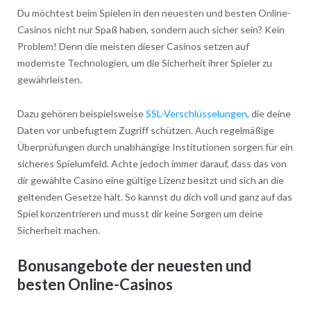
Du möchtest beim Spielen in den neuesten und besten Online-
Casinos nicht nur Spaß haben, sondern auch sicher sein? Kein
Problem! Denn die meisten dieser Casinos setzen auf
modernste Technologien, um die Sicherheit ihrer Spieler zu
gewährleisten.
Dazu gehören beispielsweise
SSL-Verschlüsselungen
, die deine
Daten vor unbefugtem Zugriff schützen. Auch regelmäßige
Überprüfungen durch unabhängige Institutionen sorgen für ein
sicheres Spielumfeld. Achte jedoch immer darauf, dass das von
dir gewählte Casino eine gültige Lizenz besitzt und sich an die
geltenden Gesetze hält. So kannst du dich voll und ganz auf das
Spiel konzentrieren und musst dir keine Sorgen um deine
Sicherheit machen.
Bonusangebote der neuesten und
besten Online-Casinos