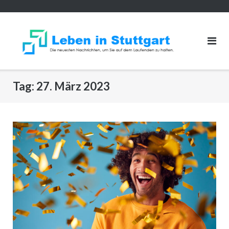
Direkt
zum
Inhalt
Tag:
27. März 2023