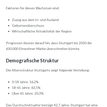
Faktoren für dieses Wachstum sind:
Zuzug aus dem In- und Ausland
Geburtenüberschuss
Wirtschaftliche Attraktivität der Region
Prognosen deuten darauf hin, dass Stuttgart bis 2030 die
630.000-Einwohner-Marke überschreiten könnte.
Demografische Struktur
Die Altersstruktur Stuttgarts zeigt folgende Verteilung:
0-18 Jahre: 16,2%
18-65 Jahre: 63,5%
Über 65 Jahre: 20,3%
Das Durchschnittsalter beträgt 42,7 Jahre. Stuttgart hat eine