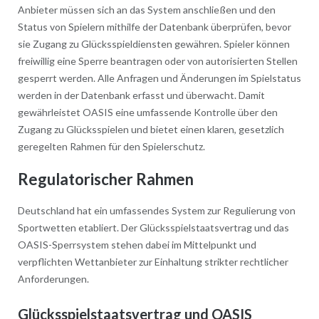
Anbieter müssen sich an das System anschließen und den
Status von Spielern mithilfe der Datenbank überprüfen, bevor
sie Zugang zu Glücksspieldiensten gewähren. Spieler können
freiwillig eine Sperre beantragen oder von autorisierten Stellen
gesperrt werden. Alle Anfragen und Änderungen im Spielstatus
werden in der Datenbank erfasst und überwacht. Damit
gewährleistet OASIS eine umfassende Kontrolle über den
Zugang zu Glücksspielen und bietet einen klaren, gesetzlich
geregelten Rahmen für den Spielerschutz.
Regulatorischer Rahmen
Deutschland hat ein umfassendes System zur Regulierung von
Sportwetten etabliert. Der Glücksspielstaatsvertrag und das
OASIS-Sperrsystem stehen dabei im Mittelpunkt und
verpflichten Wettanbieter zur Einhaltung strikter rechtlicher
Anforderungen.
Glücksspielstaatsvertrag und OASIS