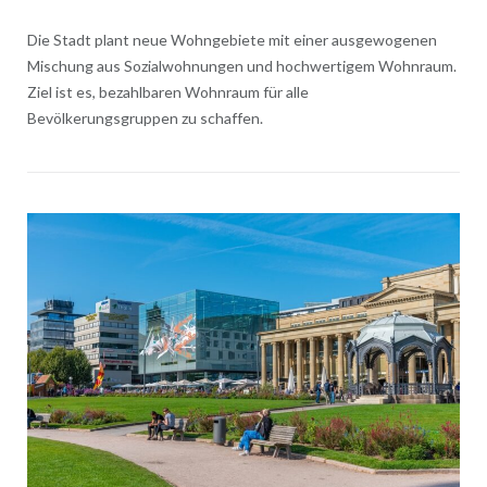
Die Stadt plant neue Wohngebiete mit einer ausgewogenen
Mischung aus Sozialwohnungen und hochwertigem Wohnraum.
Ziel ist es, bezahlbaren Wohnraum für alle
Bevölkerungsgruppen zu schaffen.