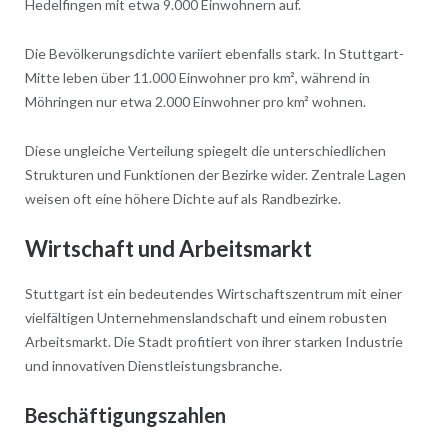
Hedelfingen mit etwa 9.000 Einwohnern auf.
Die Bevölkerungsdichte variiert ebenfalls stark. In Stuttgart-
Mitte leben über 11.000 Einwohner pro km², während in
Möhringen nur etwa 2.000 Einwohner pro km² wohnen.
Diese ungleiche Verteilung spiegelt die unterschiedlichen
Strukturen und Funktionen der Bezirke wider. Zentrale Lagen
weisen oft eine höhere Dichte auf als Randbezirke.
Wirtschaft und Arbeitsmarkt
Stuttgart ist ein bedeutendes Wirtschaftszentrum mit einer
vielfältigen Unternehmenslandschaft und einem robusten
Arbeitsmarkt. Die Stadt profitiert von ihrer starken Industrie
und innovativen Dienstleistungsbranche.
Beschäftigungszahlen