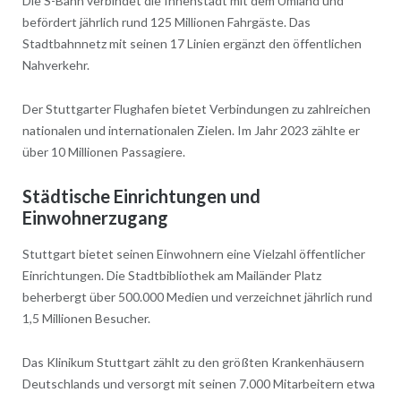
Die S-Bahn verbindet die Innenstadt mit dem Umland und
befördert jährlich rund 125 Millionen Fahrgäste. Das
Stadtbahnnetz mit seinen 17 Linien ergänzt den öffentlichen
Nahverkehr.
Der Stuttgarter Flughafen bietet Verbindungen zu zahlreichen
nationalen und internationalen Zielen. Im Jahr 2023 zählte er
über 10 Millionen Passagiere.
Städtische Einrichtungen und
Einwohnerzugang
Stuttgart bietet seinen Einwohnern eine Vielzahl öffentlicher
Einrichtungen. Die Stadtbibliothek am Mailänder Platz
beherbergt über 500.000 Medien und verzeichnet jährlich rund
1,5 Millionen Besucher.
Das Klinikum Stuttgart zählt zu den größten Krankenhäusern
Deutschlands und versorgt mit seinen 7.000 Mitarbeitern etwa