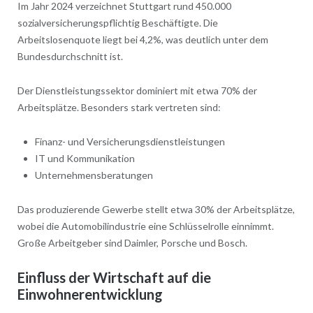
Im Jahr 2024 verzeichnet Stuttgart rund 450.000
sozialversicherungspflichtig Beschäftigte. Die
Arbeitslosenquote liegt bei 4,2%, was deutlich unter dem
Bundesdurchschnitt ist.
Der Dienstleistungssektor dominiert mit etwa 70% der
Arbeitsplätze. Besonders stark vertreten sind:
Finanz- und Versicherungsdienstleistungen
IT und Kommunikation
Unternehmensberatungen
Das produzierende Gewerbe stellt etwa 30% der Arbeitsplätze,
wobei die Automobilindustrie eine Schlüsselrolle einnimmt.
Große Arbeitgeber sind Daimler, Porsche und Bosch.
Einfluss der Wirtschaft auf die
Einwohnerentwicklung