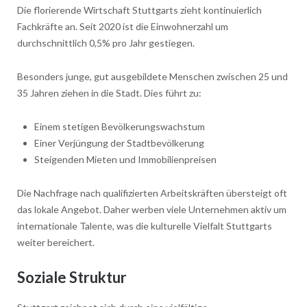
Die florierende Wirtschaft Stuttgarts zieht kontinuierlich
Fachkräfte an. Seit 2020 ist die Einwohnerzahl um
durchschnittlich 0,5% pro Jahr gestiegen.
Besonders junge, gut ausgebildete Menschen zwischen 25 und
35 Jahren ziehen in die Stadt. Dies führt zu:
Einem stetigen Bevölkerungswachstum
Einer Verjüngung der Stadtbevölkerung
Steigenden Mieten und Immobilienpreisen
Die Nachfrage nach qualifizierten Arbeitskräften übersteigt oft
das lokale Angebot. Daher werben viele Unternehmen aktiv um
internationale Talente, was die kulturelle Vielfalt Stuttgarts
weiter bereichert.
Soziale Struktur