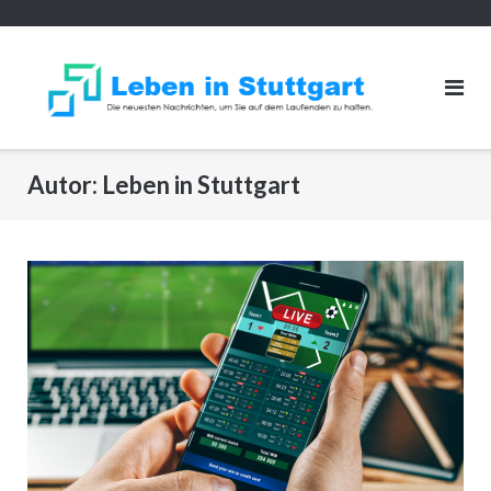
Direkt
zum
Inhalt
Autor:
Leben in Stuttgart