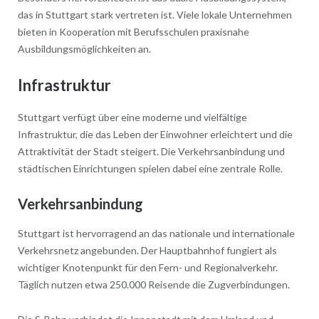
das in Stuttgart stark vertreten ist. Viele lokale Unternehmen
bieten in Kooperation mit Berufsschulen praxisnahe
Ausbildungsmöglichkeiten an.
Infrastruktur
Stuttgart verfügt über eine moderne und vielfältige
Infrastruktur, die das Leben der Einwohner erleichtert und die
Attraktivität der Stadt steigert. Die Verkehrsanbindung und
städtischen Einrichtungen spielen dabei eine zentrale Rolle.
Verkehrsanbindung
Stuttgart ist hervorragend an das nationale und internationale
Verkehrsnetz angebunden. Der Hauptbahnhof fungiert als
wichtiger Knotenpunkt für den Fern- und Regionalverkehr.
Täglich nutzen etwa 250.000 Reisende die Zugverbindungen.