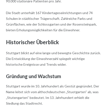
90.000 stationäre Patienten pro Jahr.
Die Stadt unterhält 167 Kindertageseinrichtungen und 74
Schulen in städtischer Trägerschaft. Zahlreiche Parks und
Grünflächen, wie der Schlossgarten und der Rosensteinpark,
bieten Erholungsmöglichkeiten für die Einwohner.
Historischer Überblick
Stuttgart blickt auf eine lange und bewegte Geschichte zurück.
Die Entwicklung der Einwohnerzahl spiegelt wichtige
historische Ereignisse und Trends wider.
Gründung und Wachstum
Stuttgart wurde im 10. Jahrhundert als Gestüt gegründet. Der
Name leitet sich vom althochdeutschen „Stuotgarten“ ab, was
„Stutengarten“ bedeutet. Im 13. Jahrhundert erhielt die
Siedlung das Stadtrecht.