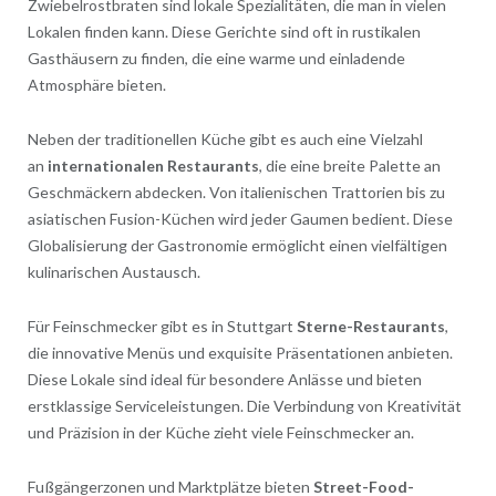
Zwiebelrostbraten sind lokale Spezialitäten, die man in vielen
Lokalen finden kann. Diese Gerichte sind oft in rustikalen
Gasthäusern zu finden, die eine warme und einladende
Atmosphäre bieten.
Neben der traditionellen Küche gibt es auch eine Vielzahl
an
internationalen Restaurants
, die eine breite Palette an
Geschmäckern abdecken. Von italienischen Trattorien bis zu
asiatischen Fusion-Küchen wird jeder Gaumen bedient. Diese
Globalisierung der Gastronomie ermöglicht einen vielfältigen
kulinarischen Austausch.
Für Feinschmecker gibt es in Stuttgart
Sterne-Restaurants
,
die innovative Menüs und exquisite Präsentationen anbieten.
Diese Lokale sind ideal für besondere Anlässe und bieten
erstklassige Serviceleistungen. Die Verbindung von Kreativität
und Präzision in der Küche zieht viele Feinschmecker an.
Fußgängerzonen und Marktplätze bieten
Street-Food-