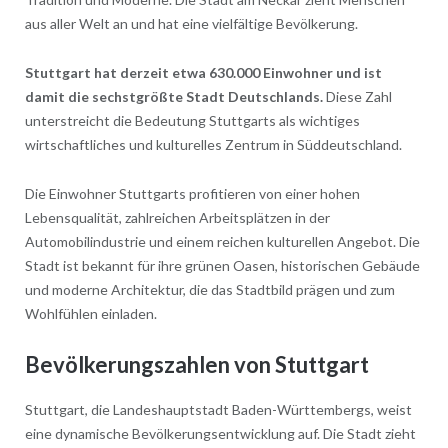
aus aller Welt an und hat eine vielfältige Bevölkerung.
Stuttgart hat derzeit etwa 630.000 Einwohner und ist
damit die sechstgrößte Stadt Deutschlands.
Diese Zahl
unterstreicht die Bedeutung Stuttgarts als wichtiges
wirtschaftliches und kulturelles Zentrum in Süddeutschland.
Die Einwohner Stuttgarts profitieren von einer hohen
Lebensqualität, zahlreichen Arbeitsplätzen in der
Automobilindustrie und einem reichen kulturellen Angebot. Die
Stadt ist bekannt für ihre grünen Oasen, historischen Gebäude
und moderne Architektur, die das Stadtbild prägen und zum
Wohlfühlen einladen.
Bevölkerungszahlen von Stuttgart
Stuttgart, die Landeshauptstadt Baden-Württembergs, weist
eine dynamische Bevölkerungsentwicklung auf. Die Stadt zieht