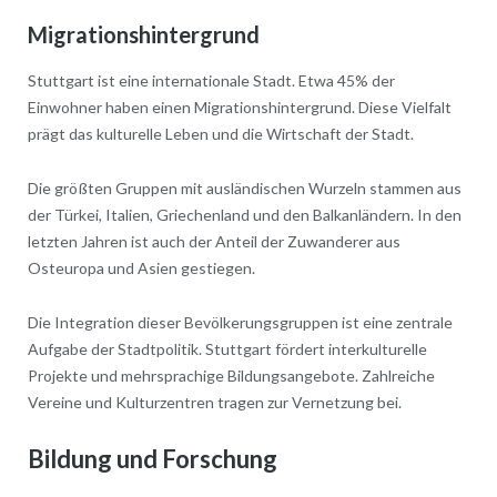
Migrationshintergrund
Stuttgart ist eine internationale Stadt. Etwa 45% der
Einwohner haben einen Migrationshintergrund. Diese Vielfalt
prägt das kulturelle Leben und die Wirtschaft der Stadt.
Die größten Gruppen mit ausländischen Wurzeln stammen aus
der Türkei, Italien, Griechenland und den Balkanländern. In den
letzten Jahren ist auch der Anteil der Zuwanderer aus
Osteuropa und Asien gestiegen.
Die Integration dieser Bevölkerungsgruppen ist eine zentrale
Aufgabe der Stadtpolitik. Stuttgart fördert interkulturelle
Projekte und mehrsprachige Bildungsangebote. Zahlreiche
Vereine und Kulturzentren tragen zur Vernetzung bei.
Bildung und Forschung